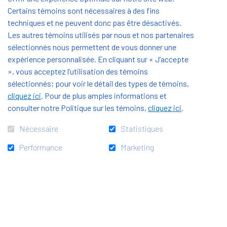
Lisa Calin a un parcours atypique. Après une erreur
Certains témoins sont nécessaires à des fins
d’orientation qui l’a menée en mécanique automobile
techniques et ne peuvent donc pas être désactivés.
Les autres témoins utilisés par nous et nos partenaires
et le vécu d’une
sélectionnés nous permettent de vous donner une
double « phobie scolaire et sociale », elle est entrée à
expérience personnalisée. En cliquant sur « J’accepte
la SEPR à 16 ans pour réaliser un CAP en Sérigraphie
», vous acceptez l’utilisation des témoins
industrielle, avant de poursuivre en Bac Pro
sélectionnés; pour voir le détail des types de témoins,
Communication visuelle et plurimédia.
cliquez ici
. Pour de plus amples informations et
consulter notre Politique sur les témoins,
cliquez ici
.
Quatre ans plus tard, l’accompagnement revendiqué
Nécessaire
Statistiques
comme fer de lance de la SEPR a porté ses fruits :
Lisa est confiante et à l’aise pour mener à bien des
Performance
Marketing
projets innovants et engagés, et les idées ne lui
manquent pas.
« L'aide apportée par le Fonds de dotation permet à
plein de jeunes de faire des projets et de se