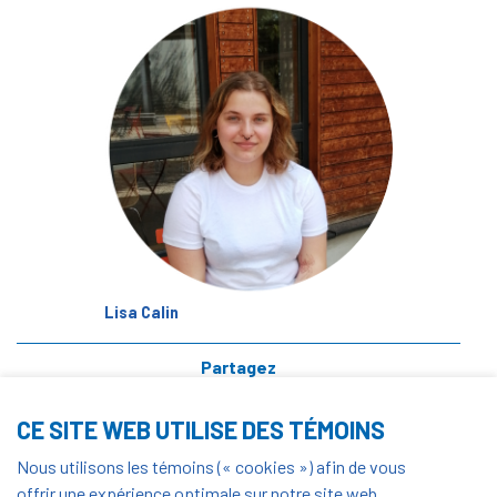
Lisa Calin
Partagez
CE SITE WEB UTILISE DES TÉMOINS
Vendredi 25 Février 2022
Nous utilisons les témoins (« cookies ») afin de vous
offrir une expérience optimale sur notre site web.