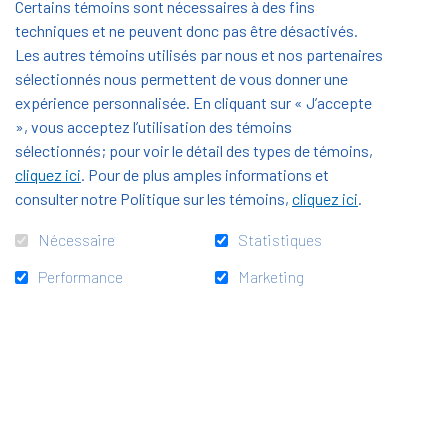
Pourquoi faire un don au Fonds Horizon, le fonds de
Certains témoins sont nécessaires à des fins
dotation de la
SEPR
?
techniques et ne peuvent donc pas être désactivés.
Les autres témoins utilisés par nous et nos partenaires
sélectionnés nous permettent de vous donner une
La
expérience personnalisée. En cliquant sur « J’accepte
SEPR
», vous acceptez l’utilisation des témoins
est une école de référence en
sélectionnés; pour voir le détail des types de témoins,
Région Auvergne-Rhône-Alpes
, accueillant chaque année plus de 4000 apprenant.e.s avec
cliquez ici
. Pour de plus amples informations et
plus de 100 formations professionnelles proposées,
consulter notre Politique sur les témoins,
cliquez ici
.
Les aides octroyées par le
Nécessaire
Statistiques
Fonds Horizon SEPR
(bourses sociales, aides d’urgence, participation aux frais
Performance
Marketing
de logement ou de restauration…) sont un filet de sécurité
indispensable à de nombreux apprenant.e.s en situation de
grande précarité pour assurer la poursuite de leur formation,
Nous ne pouvons compter que sur la générosité des
donateur.trice.s, VOTRE GÉNÉROSITÉ, pour financer ces
aides et accompagner les jeunes dans la réussite de leur
formation,