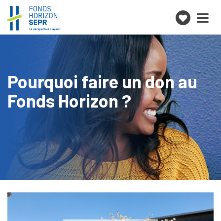
Je
Toggle
navigation
fais
un
don
Pourquoi faire un don au
Fonds Horizon ?