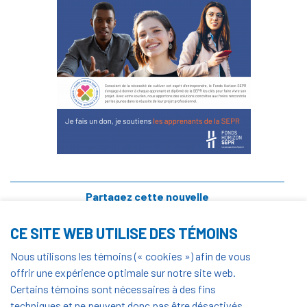
Partagez cette nouvelle
CE SITE WEB UTILISE DES TÉMOINS
Vendredi 14 janvier 2022
Nous utilisons les témoins (« cookies ») afin de vous
offrir une expérience optimale sur notre site web.
En 2022, notre campagne "Cultivons l'esprit
Certains témoins sont nécessaires à des fins
techniques et ne peuvent donc pas être désactivés.
d'entreprendre" continue !