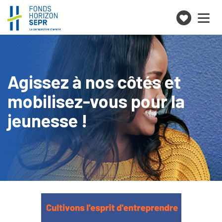
Je
Toggle
navigation
fais
un
don
Agissez à nos côtés et
mobilisez-vous pour la
jeunesse !