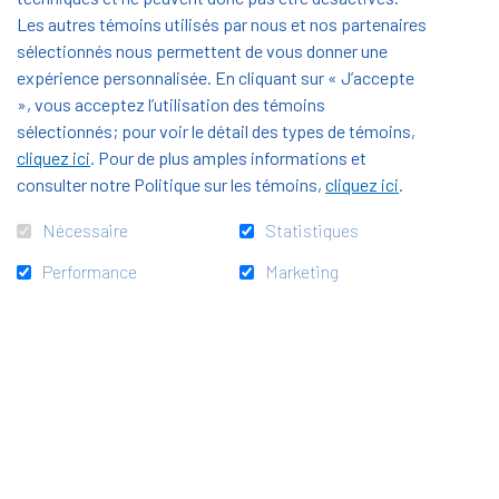
Les autres témoins utilisés par nous et nos partenaires
Aidez-nous à atteindre notre objectif, en permettant
sélectionnés nous permettent de vous donner une
expérience personnalisée. En cliquant sur « J’accepte
à toujours plus d'apprenants de réussir
», vous acceptez l’utilisation des témoins
professionnellement.
sélectionnés; pour voir le détail des types de témoins,
cliquez ici
. Pour de plus amples informations et
Fin 2021, nous vous présentions
consulter notre Politique sur les témoins,
cliquez ici
.
les parcours de Sophie, Emilie et Yohann
qui ont
bénéficié d'aides pour concrétiser leurs projets.
Nécessaire
Statistiques
Aujourd'hui, ils sont nombreux à avoir des rêves et ont
Performance
Marketing
besoin d'un coup de pouce.
Le Fonds Horizon SEPR, grâce au soutien des
donateurs, apporte des solutions concrètes (aides
d'urgences, accès à l'incubateur d'entreprises ICEO,
récompenses des projets les plus talentueux...) aux
apprenants qui préparent leur avenir.