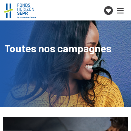
Je
Toggle
navigation
fais
un
don
Toutes nos campagnes